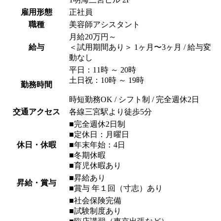
雇用形態
正社員
職種
美容師アシスタント
月給20万円～
給与
＜試用期間あり＞ 1ヶ月〜3ヶ月 / 給与変
動なし
平日：11時 ～ 20時
土日祝：10時 ～ 19時
勤務時間
時短勤務OK / シフト制 / 完全週休2日
交通アクセス
各線三宮駅より徒歩5分
■完全週休2日制
■定休日：月曜日
休日・休暇
■年末年始：4日
■冬期休暇
■育児休暇あり
■昇給あり
昇給・賞与
■賞与 年１回（寸志）あり
■社会保険完備
■試験制度あり