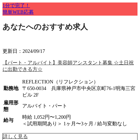
1分で完了！
簡単WEB応募
あなたへのおすすめ求人
更新日：2024/09/17
た
【パート・アルバイト】美容師アシスタント募集 ☆土日祝
に出勤できる方☆
REFLECTION（リフレクション）
勤務地
〒650-0034 兵庫県神戸市中央区京町76-1明海三宮
宮
ビル 2F
雇用形
アルバイト・パート
態
時給 1,052円〜1,200円
給与
＜試用期間あり＞ 1ヶ月〜3ヶ月 / 給与変動なし
詳しく見る