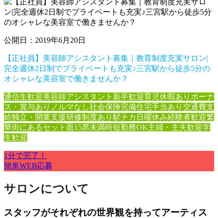
公開日：2019年6月20日
【正社員】美容師アシスタント募集｜教育制度充実サロン|
完全週休2日制でプライベートも充実♪三宮駅から徒歩5分の
オシャレな美容室で働きませんか？
通信生歓迎
美容師アシスタント
新卒歓迎
育児休暇あり
ボーナ
ス・賞与あり
ノルマなし
社会保険完備
住宅手当あり
交通費支
給
独立・開業支援
研修制度あり
駅チカ
日曜休み
経験者歓迎
繁
華街にある
セット面15席未満
時短勤務OK
主婦・主夫歓迎
学
生歓迎
1分で完了！
簡単WEB応募
サロンについて
スタッフがそれぞれの世界観を持ってアーティス